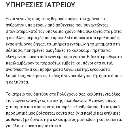
ΥΠΗΡΕΣΙΕΣ ΙΑΤΡΕΙΟΥ
Είναι γεγονός πως τους θερμούς μήνες του χρόνου οι
άνθρωποι υποφέρουν από ασθένειες που συναντώνται
σπανιότερα κατά τον υπόλοιπο χρόνο. Μια αλλεργία στα μάτια
ή σε άλλες περιοχές που προκαλεί σπυράκια και ερεθισμούς,
ένας επίμονος βήχας, τσιμπήματα εντόμων ή τσιμπήματα στη
θάλασσα, πρησμένες αμυγδαλές το καλοκαίρι, πρέπει να
ελέγχονται άμεσα από έναν έμπειρο γιατρό. Ειδικότερα θέματα
περιλαμβάνουν τα παρακάτω: εμβοές και πόνοι στα αυτιά,
αναπνευστικά και προβλήματα λόγω ζέστης, εγκαύματα,
λοιμώξεις, γαστρεντερίτιδες ή γυναικολογικά ζητήματα όπως
η κολπίτιδα.
Το
ιατρείο του δικτύου στο Πολύχρονο
σας καλύπτει για όλες
τις ξαφνικές ανάγκες ιατρικής περίθαλψης. Ανάγκες όπως
χτυπήματα και σπασίματα, εκδορές, εξαρθρώσεις. Το ιατρικό
προσωπικό μας βρίσκεται κοντά σας (για παιδιά και ενήλικες
ασθενείς) με δυνατότητα κλεισίματος ραντεβού ή και έκτακτα,
για όλα τα άμεσα περιστατικά.