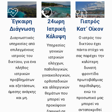
Έγκαιρη
24ωρη
Γιατρός
Διάγνωση
Ιατρική
Κατ’ Οίκον
Κάλυψη
Διαγνωστικές
Ο ιατρός του
υπηρεσίες από
δικτύου έχει
Υπηρεσίες
επιλεγμένους
πάντα στόχο να
γενικών
ιατρούς του
σας παρέχει την
ιατρικών
δικτύου, για ένα
καλύτερη
ελέγχων,
πλήθος
δυνατή
παθολογικών,
ιατρικών
φροντίδα
γυναικολογικών,
προβλημάτων
πρωτοβάθμιας
ορθοπεδικών
και εξετάσεων,
περίθαλψης,
και αλλεργικών
άμεσης ανάγκης
ενώ το
θεμάτων που
και μη.
προσωπικό μας
μπορεί να
μπορεί να
προκύψουν
ανταποκριθεί
ξαφνικά σε