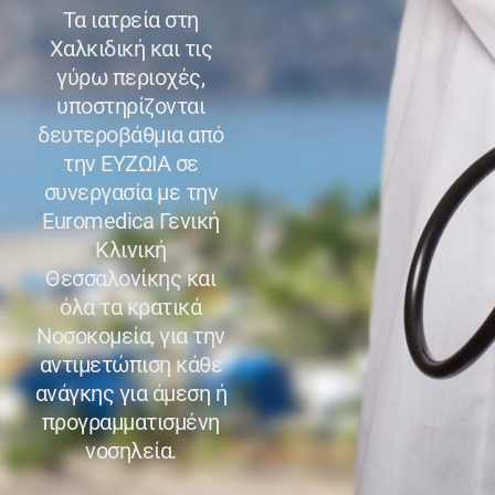
Τα ιατρεία στη
Χαλκιδική και τις
γύρω περιοχές,
υποστηρίζονται
δευτεροβάθμια από
την ΕΥΖΩΙΑ σε
συνεργασία με την
Euromedica Γενική
Κλινική
Θεσσαλονίκης και
όλα τα κρατικά
Νοσοκομεία, για την
αντιμετώπιση κάθε
ανάγκης για άμεση ή
προγραμματισμένη
νοσηλεία.