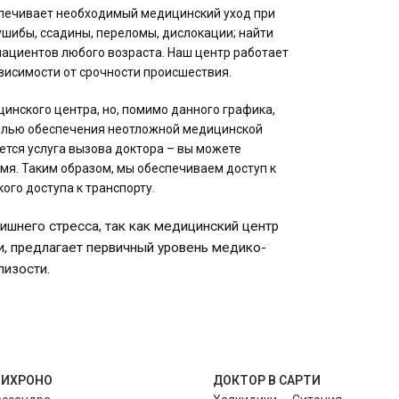
печивает необходимый медицинский уход при
ушибы, ссадины, переломы, дислокации; найти
пациентов любого возраста. Наш центр работает
ависимости от срочности происшествия.
инского центра, но, помимо данного графика,
целью обеспечения неотложной медицинской
тся услуга вызова доктора – вы можете
емя. Таким образом, мы обеспечиваем доступ к
кого доступа к транспорту.
шнего стресса, так как медицинский центр
, предлагает первичный уровень медико-
лизости.
ЛИХРОНО
ДОКТОР В САРТИ