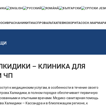
ФОСИ
ВРАСНА
НИКИТИ
АСПРОВАЛЬТАХ
ПЕФКОХОРИ
ТАСОС
Η.ΜΑΡΜΑΡ
ОЩИ
ЛКИДИКИ – КЛИНИКА ДЛЯ
И ЧП
ступ к медицинским услугам, в особенности в течение своего
строва Халкидики, в полном порядке обеспечивает первичную
рованными и опытными врачами. Медико-санитарная помощь
ва Халкидики — Кассандра и в близлежащем регионе, к