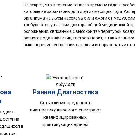
Не секрет, что в течение теплого времени года, в осо
которые не характерны для других месяцев года. Алле
организма на укусы насекомых или ожоги от медуз, сим
требуют консультации доктора общей медицинской пра
осложнения, связанные с высокой температурой воздух
разного рода инфекции, гастроэнтерит, а также гинеко
вышеперечисленное, никак нельзя игнорировать и отк
зова
Ранняя Диагностика
а
Сеть клиник предлагает
диагностику широкого спектра от
 медико-
квалифицированных,
доступна
практикующих врачей.
ходящихся в
уристов.