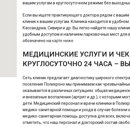
вашим услугам в круглосуточном режиме без выходных
Если вы ищете практикующего доктора рядом с вашим 
клиник к вашим услугам. Клиника находится в удобном 
Кассандриа, Сивири и др. Вы легко найдете нашу клини
удобным доступом и наличием парковочных мест для 
обозначено на
карте ниже
.
МЕДИЦИНСКИЕ УСЛУГИ И ЧЕК-
КРУГЛОСУТОЧНО 24 ЧАСА – В
Сеть клиник предлагает диагностику широкого спектра
поселение Полихроно мы принимаем как чрезвычайные
оказывается в различных ситуациях: общая медицинска
и внезапные воспаления (артрит и др.), с которыми мог
дети. Медицинский персонал и врачи клиники в Полих
медико-санитарной помощи и ухода в случае болезни и
медико-санитарная помощь доступна для всех, включая
отметить, что наш персонал и докторский состав своб