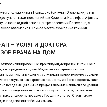
.
местоположением в Полихроно (Ситония, Халкидики), сеть
доступе от таких поселений как Криопиги, Каллифеа, Афитос,
ку на пешеходной зоне в центре поселения Полихроно, с
вашего автомобиля. Точное местонахождение клиники
АП – УСЛУГИ ДОКТОРА
ЫЗОВ ВРАЧА НА ДОМ
 от квалифицированных, практикующих врачей. В клинике в
, так и рядовые случаи. Медико-санитарная помощь
я практика, гинекология, ортопедия, аллергические реакции
ут столкнуться как взрослые пациенты любого возраста, так и
роно всегда нацелены на предоставление наивысшего уровня
ли в последствие несчастного случая. Теперь, первичная
 находящихся в поездке в Греции туристов. Стоит также
одно владеют английским языком.