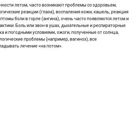
бенности летом, часто возникают проблемы со здоровьем,
ргические реакции (глаза), воспаления кожи, кашель, реакция
птомы боли в горле (ангина), очень часто появляются летом и
ктики. Боль или звон в ушах, дыхательные и респираторные
а и погодными условиями, ожоги, полученные от солнца,
логические проблемы (например, вагиноз), все
ладывать лечение «на потом».