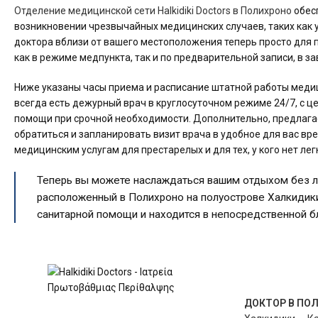
Отделение медицинской сети Halkidiki Doctors в Полихроно
обес
возникновении чрезвычайных медицинских случаев, таких как 
доктора вблизи от вашего местоположения теперь просто для 
как в режиме медпункта, так и по предварительной записи, в з
Ниже указаны часы приема и расписание штатной работы медиц
всегда есть дежурный врач в круглосуточном режиме 24/7, с 
помощи при срочной необходимости. Дополнительно, предлагае
обратиться и запланировать визит врача в удобное для вас вр
медицинским услугам для престарелых и для тех, у кого нет лег
Теперь вы можете наслаждаться вашим отдыхом без ли
расположенный в Полихроно на полуострове Халкидики
санитарной помощи и находится в непосредственной б
ДОКТОР В ПО