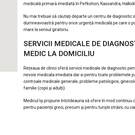
medicală
primară imediată în Pefkohori, Kassandra, Halkidik
Nu mai trebuie să căutați departe un centru de diagnostic 
dumneavoastră
pentru orice urgență medicală pe care o put
mare la sensul
giratoriu.
SERVICII MEDICALE DE DIAGNOS
MEDIC LA DOMICILIU
Rețeaua de clinici oferă servicii medicale de diagnostic pe
nevoie
medicala imediata dar si pentru toate problemele p
controale
medicale generale, probleme patologice, ginecol
familie
(copii și adulți).
Medicul își propune întotdeauna să ofere în mod continuu 
pentru
pacienții greci, precum și pentru turiștii străini, cu c