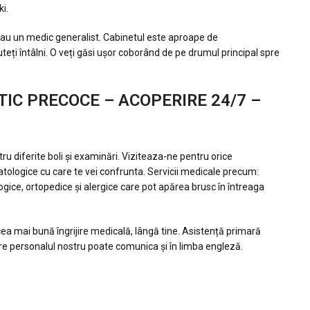
i.
sau un
medic generalist. Cabinetul este aproape de
eți întâlni. O veți găsi
ușor coborând de pe drumul principal spre
TIC PRECOCE –
ACOPERIRE 24/7 –
ntru
diferite boli și examinări. Viziteaza-ne pentru orice
atologice cu
care te vei confrunta. Servicii medicale precum:
ogice,
ortopedice și alergice care pot apărea brusc în întreaga
cea
mai bună îngrijire medicală, lângă tine. Asistență primară
are
personalul nostru poate comunica și în limba engleză.