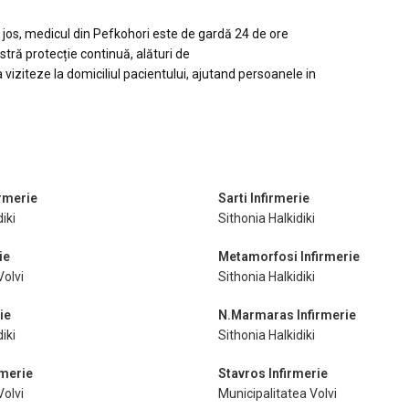
 jos, medicul din Pefkohori este de gardă 24 de ore
ră protecție continuă, alături de
a viziteze la domiciliul
pacientului, ajutand persoanele in
rmerie
Sarti Infirmerie
iki
Sithonia Halkidiki
ie
Metamorfosi Infirmerie
Volvi
Sithonia Halkidiki
ie
N.Marmaras Infirmerie
iki
Sithonia Halkidiki
rmerie
Stavros Infirmerie
Volvi
Municipalitatea Volvi