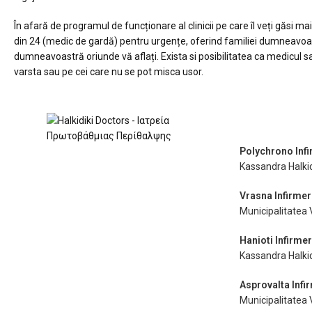
În afară de programul de funcționare al clinicii pe care îl veți
găsi mai
din
24 (medic de gardă) pentru urgențe, oferind familiei
dumneavoast
dumneavoastră
oriunde vă aflați.
Exista si posibilitatea ca medicul s
varsta sau pe cei care nu se
pot misca usor.
Polychrono Infi
Kassandra Halkid
Vrasna Infirmer
Municipalitatea 
Hanioti Infirmer
Kassandra Halkid
Asprovalta Infi
Municipalitatea 