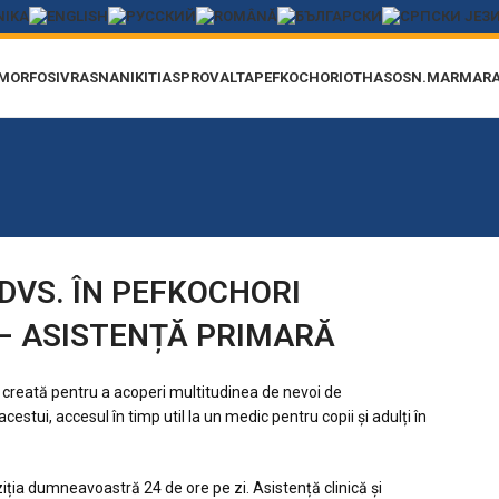
MORFOSI
VRASNA
NIKITI
ASPROVALTA
PEFKOCHORIO
THASOS
N.MARMAR
 DVS. ÎN PEFKOCHORI
– ASISTENȚĂ PRIMARĂ
t
creată pentru a acoperi multitudinea de nevoi de
 acestui,
accesul în timp util la un medic pentru copii și adulți în
iția
dumneavoastră 24 de ore pe zi. Asistență clinică și