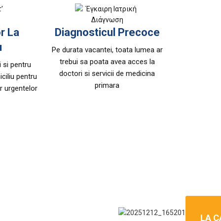
r La
Diagnosticul Precoce
u
Pe durata vacantei, toata lumea ar
trebui sa poata avea acces la
i si pentru
doctori si servicii de medicina
iciliu pentru
primara
r urgentelor
LA C