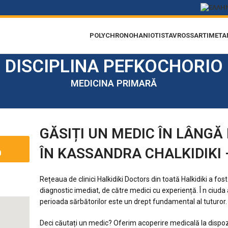
POLYCHRONO
HANIOTI
STAVROS
SARTI
META
DISCIPLINA PEFKOCHORIO
MEDICINA PRIMARĂ
GĂSIȚI UN MEDIC ÎN LÂNGĂ
ÎN
KASSANDRA CHALKIDIKI 
0
Rețeaua de clinici Halkidiki Doctors din toată Halkidiki a fos
diagnostic
imediat, de către medici cu experiență. Î n ciuda
perioada
sărbătorilor este un drept fundamental al tuturor.
Deci căutați un medic? Oferim acoperire medicală la dispoz