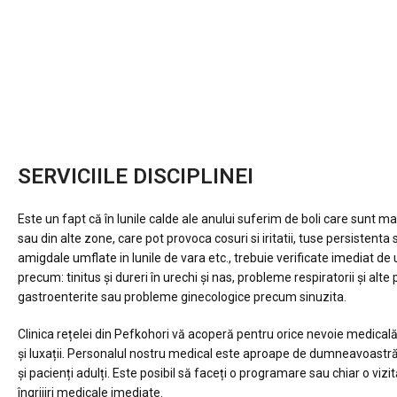
PEFKOCHORI
SERVICIILE DISCIPLINEI
Este un fapt că în lunile calde ale anului suferim de boli care
sunt mai 
sau
din alte zone, care pot provoca cosuri si iritatii, tuse persistenta
amigdale
umflate in lunile de vara etc., trebuie verificate imediat de
precum:
tinitus și dureri în urechi și nas, probleme respiratorii și alte
gastroenterite sau
probleme ginecologice precum sinuzita.
Clinica rețelei din Pefkohori vă acoperă pentru orice nevoie
medicală 
și
luxații. Personalul nostru medical este aproape de
dumneavoastră 
și
pacienți adulți. Este posibil să faceți o programare sau chiar o
vizi
îngrijiri
medicale imediate.