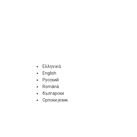
Ελληνικά
English
Русский
Română
български
Српски језик