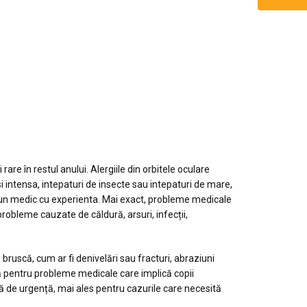
 ÎN KASSANDRA
rare în restul anului. Alergiile din orbitele oculare
si intensa, intepaturi de insecte sau intepaturi de mare,
 un
medic cu experienta. Mai exact, probleme medicale
probleme cauzate de căldură, arsuri, infecții,
bruscă, cum ar fi denivelări sau fracturi, abraziuni
pentru probleme medicale care implică copii
tă de urgență, mai ales pentru cazurile care necesită