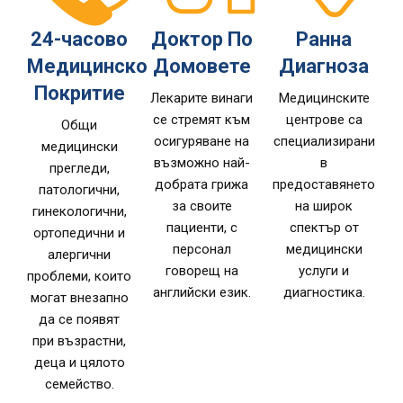
24-часово
Доктор По
Ранна
Медицинско
Домовете
Диагноза
Покритие
Лекарите винаги
Медицинските
се стремят към
центрове са
Общи
осигуряване на
специализирани
медицински
възможно най-
в
прегледи,
добрата грижа
предоставянето
патологични,
за своите
на широк
гинекологични,
пациенти, с
спектър от
ортопедични и
персонал
медицински
алергични
говорещ на
услуги и
проблеми, които
английски език.
диагностика.
могат внезапно
да се появят
при възрастни,
деца и цялото
семейство.