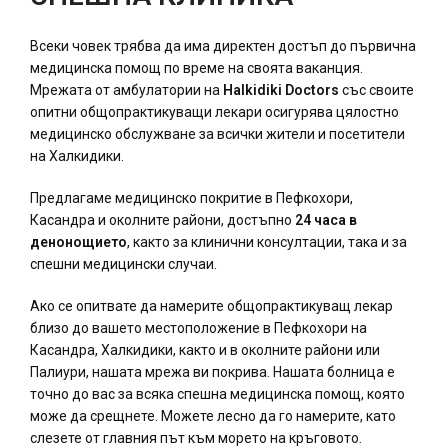
Всеки човек трябва да има директен достъп до първична
медицинска помощ по време на своята ваканция.
Мрежата от амбулатории на
Halkidiki Doctors
със своите
опитни общопрактикуващи лекари осигурява цялостно
медицинско обслужване за всички жители и посетители
на Халкидики.
Предлагаме медицинско покритие в Пефкохори,
Касандра и околните райони, достъпно
24 часа в
денонощието
, както за клинични консултации, така и за
спешни медицински случаи.
Ако се опитвате да намерите общопрактикуващ лекар
близо до вашето местоположение в Пефкохори на
Касандра, Халкидики, както и в околните райони или
Палиури, нашата мрежа ви покрива. Нашата болница е
точно до вас за всяка спешна медицинска помощ, която
може да срещнете. Можете лесно да го намерите, като
слезете от главния път към морето на кръговото.