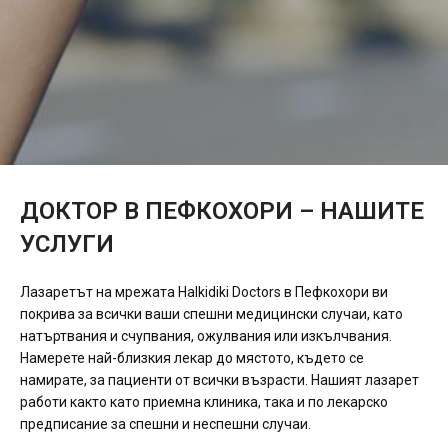
ДОКТОР В ПЕФКОХОРИ – НАШИТЕ
УСЛУГИ
Лазаретът на мрежата Halkidiki Doctors в Пефкохори ви
покрива за всички ваши спешни медицински случаи, като
натъртвания и счупвания, ожулвания или изкълчвания.
Намерете най-близкия лекар до мястото, където се
намирате, за пациенти от всички възрасти. Нашият лазарет
работи както като приемна клиника, така и по лекарско
предписание за спешни и неспешни случаи.