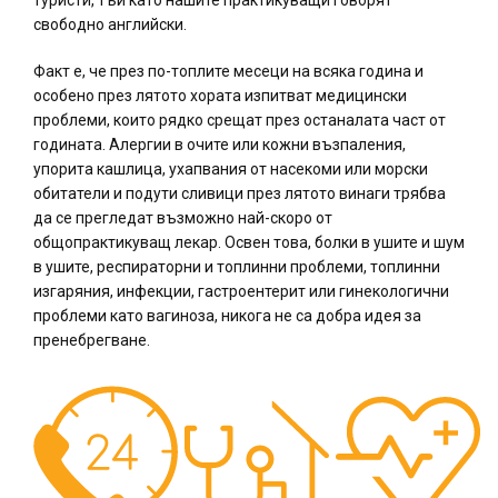
туристи, тъй като нашите практикуващи говорят
свободно английски.
Факт е, че през по-топлите месеци на всяка година и
особено през лятото хората изпитват медицински
проблеми, които рядко срещат през останалата част от
годината. Алергии в очите или кожни възпаления,
упорита кашлица, ухапвания от насекоми или морски
обитатели и подути сливици през лятото винаги трябва
да се прегледат възможно най-скоро от
общопрактикуващ лекар. Освен това, болки в ушите и шум
в ушите, респираторни и топлинни проблеми, топлинни
изгаряния, инфекции, гастроентерит или гинекологични
проблеми като вагиноза, никога не са добра идея за
пренебрегване.